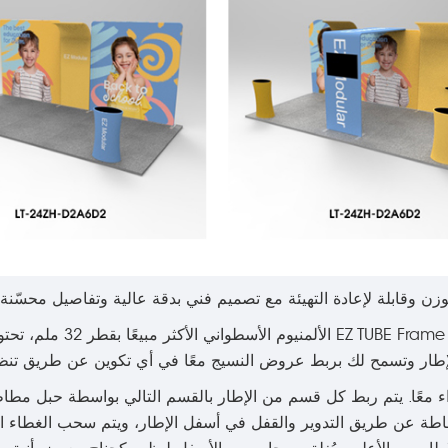
خلفية منصة EZ TUBE Frame枕case مصنوعة باستخد
لة عن طريق دفع الأجزاء معًا. يتم ربط كل قسم من الإطار بالقسم التالي بواسطة حبل 
ببساطة عن طريق التدوير والقفل في أسفل الإطار، ويتم سحب الغطاء