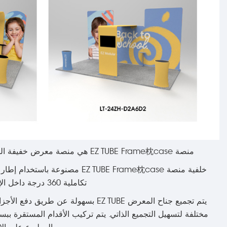
منصة EZ TUBE Frame枕case هي منصة معرض خفيفة الوزن وقابلة لإعادة التهيئة مع تصميم فني بدقة عالية وتفاصيل محسّنة وأداء أفضل للألوان.
تكاملية 360 درجة داخل الإطار وتسمح لك بربط عروض النسيج معًا في أي تكوين عن طريق تنظيم الحواف ببساطة.
يتم تجميع جناح المعرض EZ TUBE بسهو
مختلفة لتسهيل التجميع الذاتي. يتم تركيب الأقدام المستقرة 