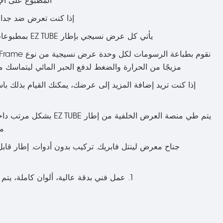
المطبوع على ال
إذا كنت تعرض ضد جدار 
يأتي كل عرض نسيجي بإطار EZ TUBE بمطبوعات ثنائية الجانب كمعيار. يمكن طباعة جانب واحد فقط، وسيكون الجانب الآخر أبيض صلب.
مزيجًا من الحرارة والضغط لدفع الحبر المائي ليتماسك م
يتم طي منصة العرض الخل
مم
جناح معرض لينتل فابريك. تركيب بدون أدوات. إطار قاب
1. عمل فني بدقة عالية، ألوان كاملة، يتم الطباعة باستخدام حبر مائي صديق للبيئة، قماش مقاوم للنار: تصنيف DIN 4102 الفئة B1