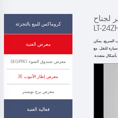
3M مع التوتر لجناح
كروماكس للبيع بالتجزئة
 EZ المعياري القابل للتركيب السريع، يمكن
معرض العتبة
يارة للنقل. مع
معرض صندوق الضوء SEGPRO
معرض إطار الأنبوب ZE
معرض برج تويستر
فعالية العتبة