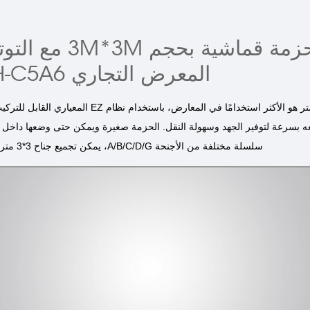
حزمة قماشية بحجم *3M
المعرض التجاري LT-24ZH-C5A6
جناح 3*3 متر هو الأكثر استخدامًا في المعارض، باستخدام نظام
ه بسرعة لتوفير الجهد وسهولة النقل. الحزمة صغيرة ويمكن حتى وضعها داخل س
سلسلة مختلفة من الأجنحة A/B/C/D/G، يمكن تجميع جناح 3*3 متر بأشكال متعددة.