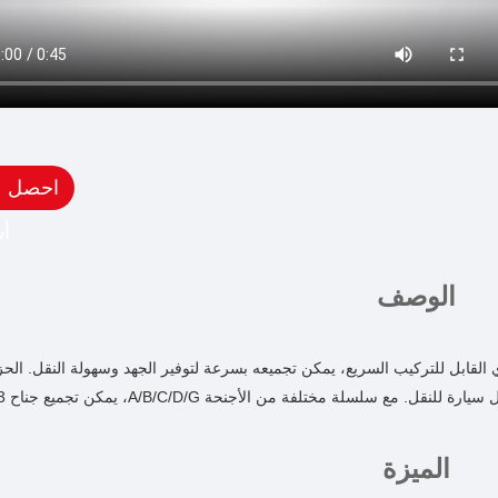
احصل 
أ
الوصف
هو الأكثر استخدامًا في المعارض، باستخدام نظام EZ المعياري القابل للتركيب السريع، يمكن تجميعه بسرعة لتوفير الجهد وس
نقل. مع سلسلة مختلفة من الأجنحة A/B/C/D/G، يمكن تجميع جناح 3*3 متر بأشكال متعددة.
الميزة