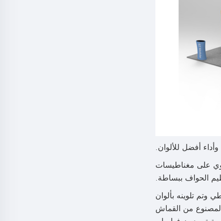
ام إطار EZ TUBE Frame الألمنيوم الأسطواني الأكثر مبيعًا بقطر 32 ملم، تحتوي على مغناطيسات
مطاطي وتم تلوينه بألوان
 المصنوع من القماش