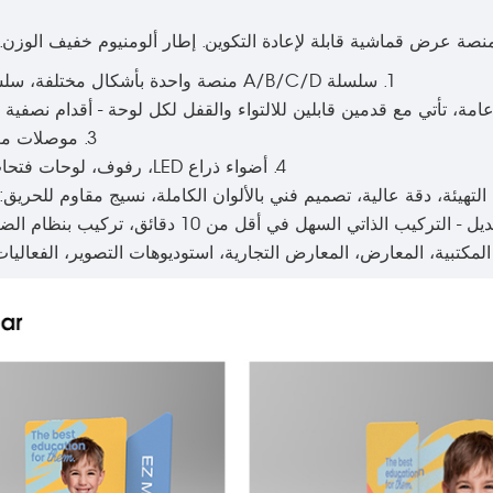
1. سلسلة A/B/C/D منصة واحدة بأشكال مختلفة، سلسلة G بشكل قوس.
3. موصلات مغناطيسية بلاستيكية.
4. أضواء ذراع LED، رفوف، لوحات فتحات، منصة دعم تلفاز.