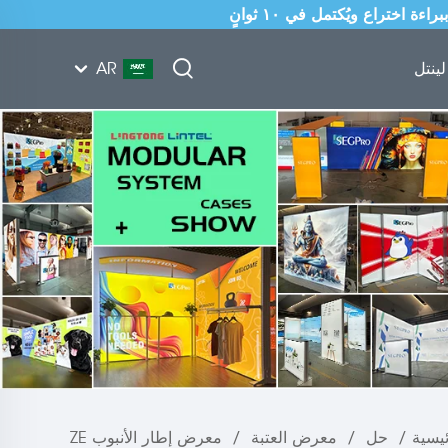
ينتل
AR
يسية
/
حل
/
معرض العتبة
/
معرض إطار الأنبوب ZE