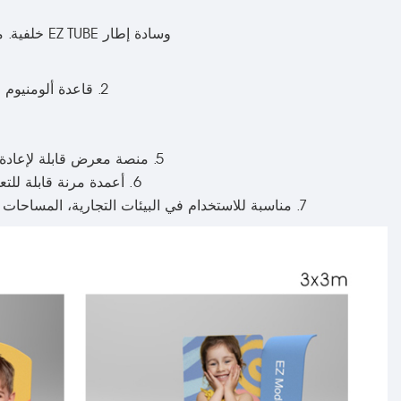
وسادة إطار EZ TUBE خلفية. منصة عرض قماشية قابلة لإعادة التكوين. إطار ألومنيوم خفيف الوزن. تركيب بدون أدوات.
2. قاعدة ألومنيوم عامة، تأتي مع قدمين قابلين للالتواء والقفل لكل لوحة - أقدام نصفية متاحة كخيار إضافي.
5. منصة معرض قابلة لإعادة التهيئة، دقة عالية، تصميم فني بالألوان الكاملة، نسيج مقاوم للحريق: DIN 4102 الفئة B1
6. أعمدة مرنة قابلة للتعديل - التركيب الذاتي السهل في أقل من 10 دقائق، تركيب بنظام الضغط - لا حاجة لأدوات
7. مناسبة للاستخدام في البيئات التجارية، المساحات المكتبية، المعارض، المعارض التجارية، استوديوهات التصوير، الفعاليات الإعلامية وغير ذلك