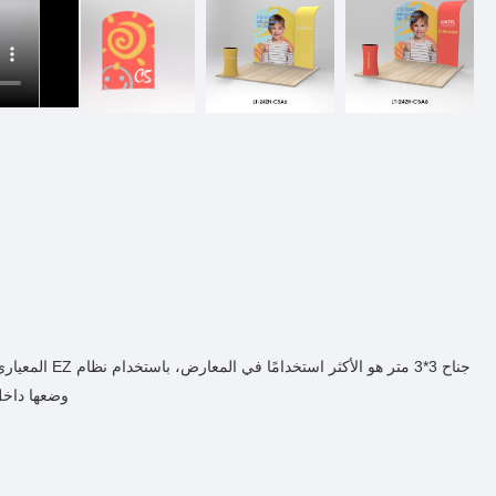
جناح 3*3 متر 
وضعها داخل سيارة لل