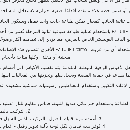
إطار من الأعلى ويُغلق بسحاب من الأسفل ليظهر كجناح معرض أنيق و
أو ضمن خطة غلاف، نقدم أقدامًا نصفية اختيارية لاستغلال المساحة 
نقوم بطباعة الرسومات لكل وحدة عرض نسيجية من نوع EZ TUBE Frame باستخدام عملية طباعة صباغية ثنائية المرح
ع ألياف البوليستر الخاص بالعرض، مما يؤدي إلى تصاميم أكثر وضوحًا 
إذا كنت تريد إضافة المزيد إلى عرضك، يمكنك القيام بذلك باستخدام أي من عروض rame
منحنية أو مائلة - وكلها متاحة بأحجام م
فية من إطار EZ TUBE بشكل مرتب داخل الأكياس الواقية المبطنة المقدمة. يتم تقسيم الأكياس إ
ا يساعد في حماية المنصة ويجعل نقلها وتخزينها بين الفعاليات أ
ل لإعادة التكوين باستخدام المغناطيس. رسوميات قماشية مشدودة. 
2. التركيب بالضغط - لا حاجة لأدوات
3. أعمدة مرنة قابلة للتعديل - التركيب الذاتي السهل في أقل من 10 دقائق
4. يُوفر معه قدمان لكل لوحة بآلية تدوير وقفل - أقدام نصفية اختيارية متاحة