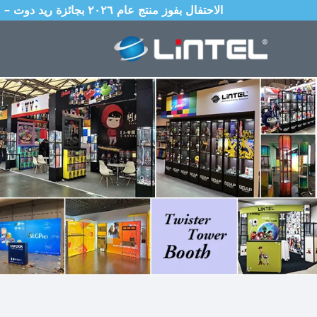
الاحتفال بفوز منتج عام ٢٠٢٦ بجائزة ريد دوت – صندوق إضاءة قابل للطي بقطر ٨٥ مم مع نظام إعداد عالمي محمي ببراءة اختراع ويُكتمل في ١٠ ثوانٍ