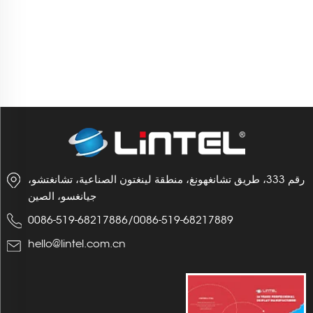
رقم 333، طريق تشانغهونغ، منطقة لينغتون الصناعية، تشانغتشو،
جيانغسو، الصين
0086-519-68217886
/
0086-519-68217889
hello@lintel.com.cn