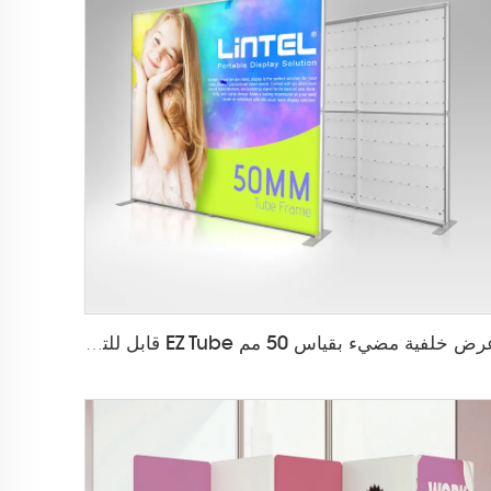
عرض خلفية مضيء بقياس 50 مم EZ Tube قابل للتعديل