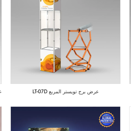
عرض برج تويستر المربع LT-07D