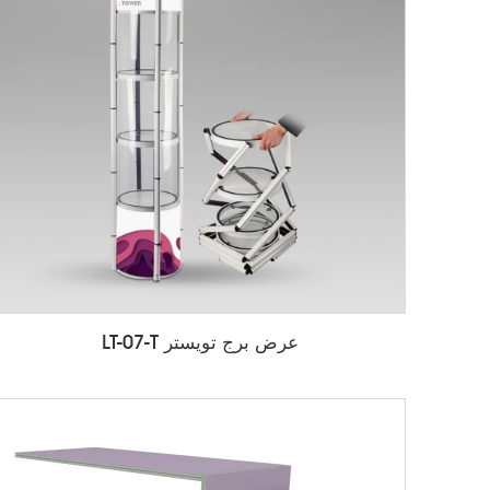
عرض برج تويستر LT-07-T