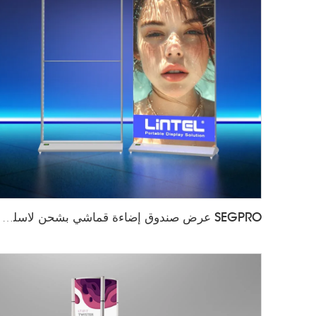
SEGPRO عرض صندوق إضاءة قماشي بشحن لاسلكي LT-ALF85-T3