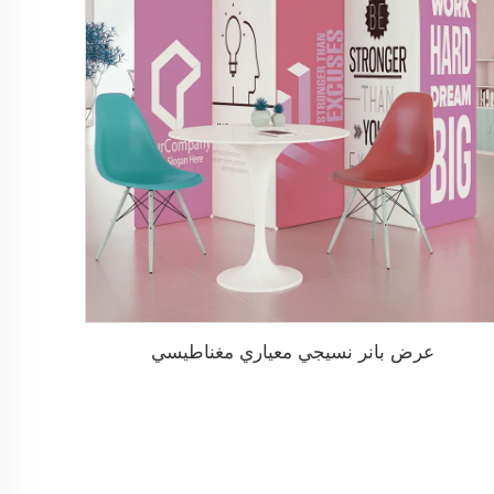
عرض بانر نسيجي معياري مغناطيسي