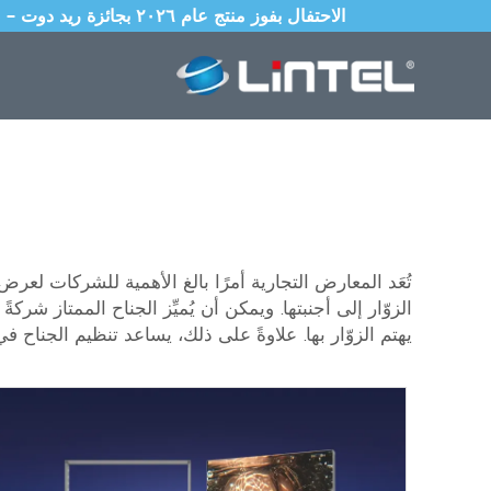
الاحتفال بفوز منتج عام ٢٠٢٦ بجائزة ريد دوت – صندوق إضاءة قابل للطي بقطر ٨٥ مم مع نظام إعداد عالمي محمي ببراءة اختراع ويُكتمل في ١٠ ثوانٍ
الزوّار إلى أجنبتها. ويمكن أن يُميِّز الجناح الممتاز شركةً
يهتم الزوّار بها. علاوةً على ذلك، يساعد تنظيم الجناح 