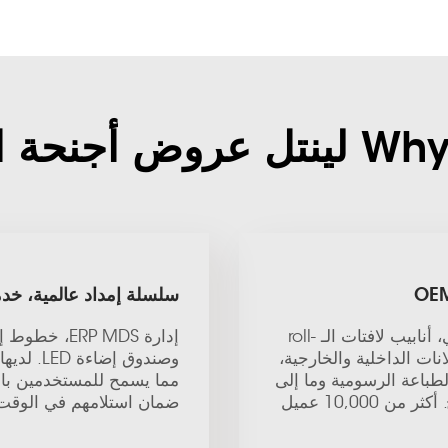
نحة المعارض?
سلسلة إمداد عالمية، خد
المنتجات الرئيسية للينتل هي الأكشاك القابلة للطي، أنابيب لافتات الـ roll-
إدارة RP MDS
انات الداخلية والخارجية،
وصندوق إ
لطباعة الرسومية وما إلى
مما يسمح للمستخدمين با
ذلك. أكثر من 120 منتجًا قابلًا للتركيب المتاح للدمج. أكثر من 10,000 عميل
ضمان استلامهم في الوقت