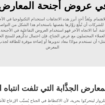
في عروض أجنحة المعارض 
مام. ويُعَدُّ أحد أبرز هذه الاتجاهات استخدام التكنولوجيا في الأ
ركات أن تُبلِّغ زوَّارها بقصتها باستخدام هذا الشكل من التواص
شة. أما الاتجاه الآخر فهو استخدام العروض التفاعلية في الأجنحة. 
لعملاء المحتملون مع عرض الجناح، فإن احتمال تذكُّرهم للمنتج الج
» أن تستخدم موادًا معاد تدويرها أو إضاءة موفرة للطاقة لجذب ا
المعرض
ارض الجذَّابة التي تلفت انتباه ا
ة للزوار ليتحركوا بحرية، لأن الاكتظاظ في الجناح يُسبِّب الإزعاج