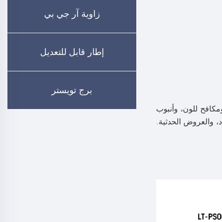
زاوية آر جي بي
إطار قابل للتعديل
برج تويستر
مكافح للون، وأنبوب