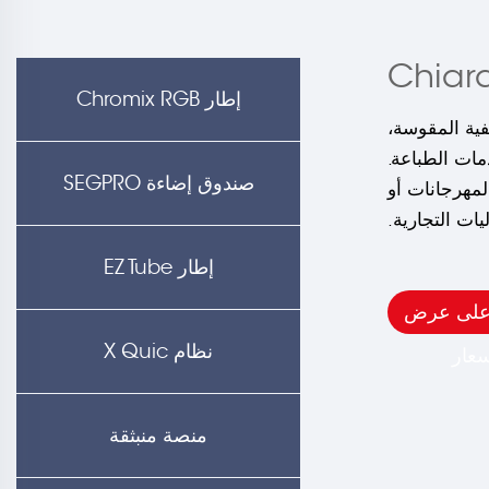
إطار Chromix RGB
فية المقوسة،
ات الطباعة.
صندوق إضاءة SEGPRO
لمهرجانات أو
ليات التجارية.
إطار EZ Tube
على عرض
نظام X Quic
سعار
منصة منبثقة