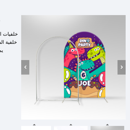
خ
خلفيات ال
خلفية ال
يم