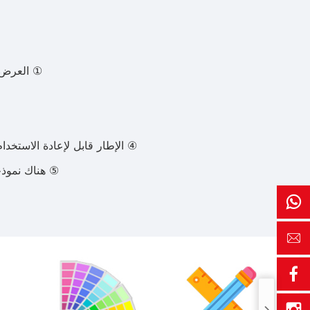
① العرض ا
④ الإطار قابل لإعادة الاستخ
⑤ هناك نموذج