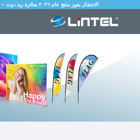
الاحتفال بفوز منتج عام ٢٠٢٦ بجائزة ريد دوت – صندوق إضاءة قابل للطي بقطر ٨٥ مم مع نظام إعداد عالمي محمي ببراءة اختراع ويُكتمل في ١٠ ثوانٍ