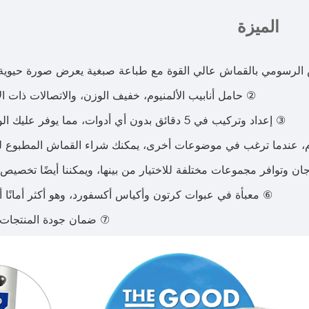
الميزة
لرسومي بالقماش عالي القوة مع طباعة صبغية يعرض صورة حيوية ولا ت褪ب ب
② حامل أنابيب الألمنيوم، خفيف الوزن، والاتصالات ذات ال
③ إعداد وتركيب في 5 دقائق بدون أي أدوات، مما يوفر عليك الوقت والجهد القيمين.
دام، عندما ترغب في موضوعات أخرى، يمكنك شراء القماش المطبوع 
ان وتوافر مجموعات مختلفة للاختيار من بينها، ويمكننا أيضًا تخصيص 
⑥ معبأة في عبوات كرتون وأكياس أكسفورد، وهو أكثر أمانًا أث
⑦ ضمان جودة المنتجات 