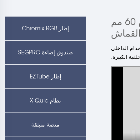
صندوق إضاءة معلق على الحائط بمقاس 60 مم
إطار Chromix RGB
خلفية مضيئة للاستخدام الداخلي
صندوق إضاءة SEGPRO
فية الكبيرة.
إطار EZ Tube
نظام X Quic
منصة منبثقة