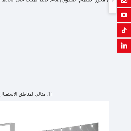
يكون محور الاهتمام! صندوق 
11. مثالي لمناطق الاستقبال، صالات العرض، مراكز التسوق، السينما، المسارح، المطارات ومواقع الحفلات الموسيقية