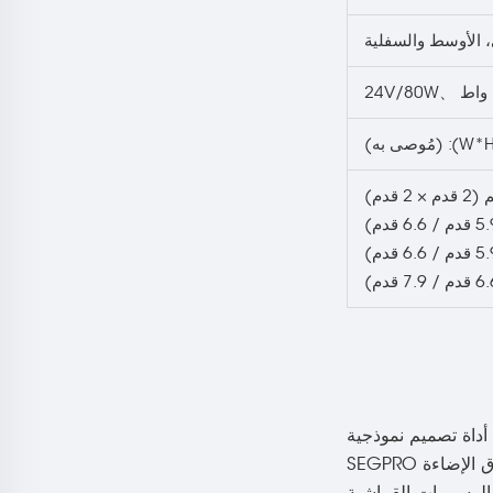
24V/80W
、
ت على الحائط أداة تصميم نموذجية
بدون أدوات وبأسلاك مخفية، مناسبة لإضاءة أي مكان. سواء كنت تحسن عرض التجزئة أو تنشئ جدارًا بارزًا لعرض المنتجات، دع صندوق الإضاءة SEGPRO