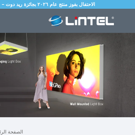
الاحتفال بفوز منتج عام ٢٠٢٦ بجائزة ريد دوت – صندوق إضاءة قابل للطي بقطر ٨٥ مم مع نظام إعداد عالمي محمي ببراءة اختراع ويُكتمل في ١٠ ثوانٍ
الصفحة الرئ