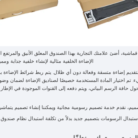
 على الحائط مع أضواء LED ورسومات قماشية، أضئ علامتك التجارية بهذا الصندوق المعلق الأنيق وا
الإضاءة الخلفية مثالية لإنشاء خلفية جذابة وم
ي الخلفي، لتقديم إضاءة متسقة وفعالة دون أي ظلال. يتم ربط شرائط الإضاءة
. تم اختيار المادة المستخدمة خصيصًا لصناديق الإضاءة لضمان وضوح 
د الطباعة، يتم خياطة غasket حافة السيليكون (SEG) حول حافة الرسم البياني، ويتم دفعه إلى القنوات الموج
ميم، نقدم خدمة تصميم رسومية مجانية ويمكننا إنشاء تصميم يتماشى 
ل الرسومات بتصميم جديد بدلاً من تكلفة استبدال نظام صندوق الإضاءة LED