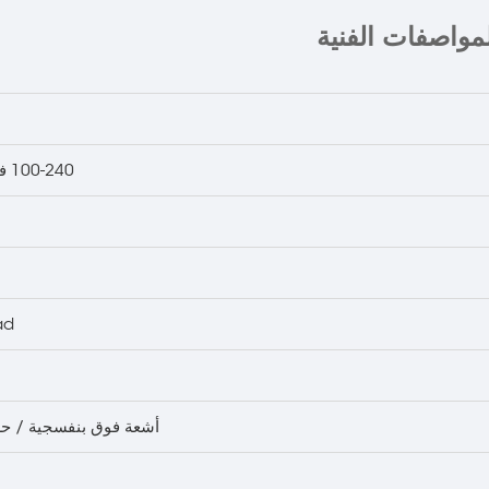
لمواصفات الفنية
100-240 فولت / 50-60 هرتز
ad
أشعة فوق بنفسجية / ح