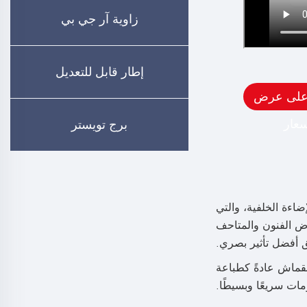
زاوية آر جي بي
إطار قابل للتعديل
على عرض
سعار
برج تويستر
شات الكبيرة ذات الإضاءة الخلفية، والتي
رض الفنون والمتاحف
 أفضل تأثير بصري.
تم استخدام القماش عادةً كطباعة
مات سريعًا وبسيطًا.