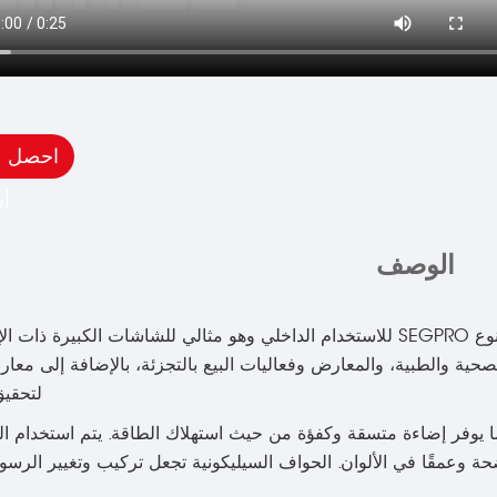
احصل 
أ
الوصف
يُصمم صندوق الإضاءة المثبت على الحائط مع الإضاءة الخلفية من نوع SEGPRO للاستخدام الداخلي وهو مثالي للشا
حية والطبية، والمعارض وفعاليات البيع بالتجزئة، بالإضافة إلى معا
لتحقيق
العرض الخلفي SEG ببناءه المتين واستخدام الإضاءة LED، مما يوفر إضاءة متسقة وكفؤة من حيث استهلاك الطاقة. ي
ضحة وعمقًا في الألوان. الحواف السيليكونية تجعل تركيب وتغيير الرسو