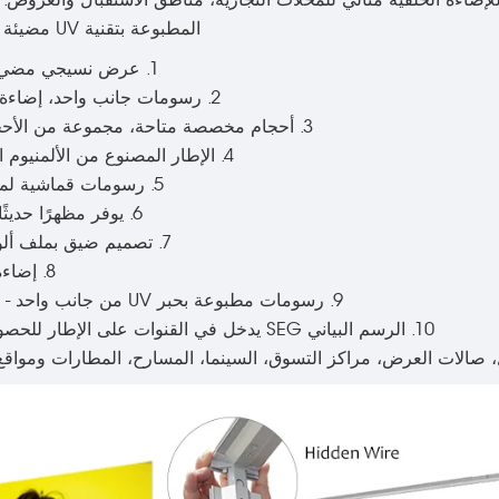
إضاءة LED المثبت على الحائط للإضاءة الخلفية مثالي للمحلات التجارية، مناطق الاستقبال و
المطبوعة بتقنية UV مضيئة بواسطة أضواء LED.
1. عرض نسيجي مضيء مثبت على الحائط
2. رسومات جانب واحد، إضاءة شريطية LED خلفية
3. أحجام مخصصة متاحة، مجموعة من الأحجام للاختيار من بينها
4. الإطار المصنوع من الألمنيوم المطلي خفيف الوزن
5. رسومات قماشية لمصابيح UV المطبوعة
6. يوفر مظهرًا حديثًا لstands المعارض
7. تصميم ضيق بملف ألومنيوم قطره 60 مم
8. إضاءة متسقة بدون ظلال
9. رسومات مطبوعة بحبر UV من جانب واحد - تصميم واضح وحيوي
10. الرسم البياني SEG يدخل في القنوات على الإطار للحصول على إنهاء مشدود