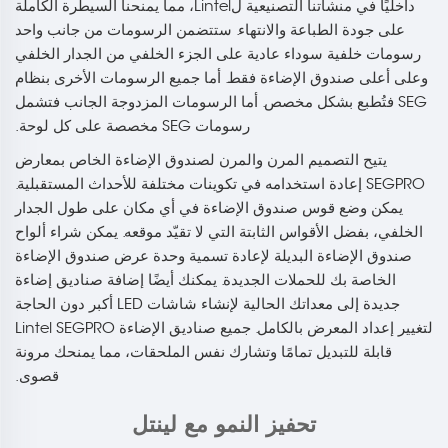
داخليًا في منشأتنا التصنيعية لLintel، مما يمنحنا السيطرة الكاملة
على جودة الطباعة والانتهاء. ستتضمن الرسومات من جانب واحد
رسومات خلفية سوداء عادية على الجزء الخلفي من الجدار الخلفي
وعلى أعلى صندوق الإضاءة فقط. أما جميع الرسومات الأخرى بنظام
SEG فتُطبع بشكل مخصص. أما الرسومات المزدوجة الجانب فتشمل
رسومات SEG مخصصة على كل لوحة.
يتيح التصميم المرن والمرن لصندوق الإضاءة الخاص بمعارض
SEGPRO إعادة استخدامه في تكوينات مختلفة للأحداث المستقبلية.
يمكن وضع قوس صندوق الإضاءة في أي مكان على طول الجدار
الخلفي، بفضل الأقواس الثابتة التي لا تقيّد موقعه. يمكن شراء ألواح
صندوق الإضاءة البديلة لإعادة تسمية وحدة عرض صندوق الإضاءة
الخاصة بك للحملات الجديدة. يمكنك أيضًا إضافة صناديق إضاءة
جديدة إلى معداتك الحالية لإنشاء شاشات LED أكبر دون الحاجة
لتغيير إعداد المعرض بالكامل. جميع صناديق الإضاءة Lintel SEGPRO
قابلة للتبديل تمامًا وتشارك نفس الملحقات، مما يمنحك مرونة
قصوى.
تحفيز النمو مع لينتل