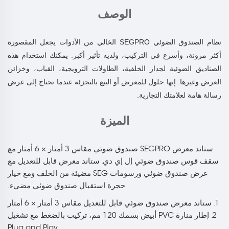
الوصف
نظام الصندوق الضوئي SEGPRO الخالي من الأدوات يجعل المقصورة
أكثر مرونة، وأسرع في التركيب، ولديه تأثير أكبر. يمكنك استخدام هذه
الصناديق الضوئية لجدار الخلفية، الطاولات الترويجية، القباب، وخزائن
العرض وغيرها. إنها حلول للمعرض أو البيع بالتجزئة عندما تحتاج إلى عرض
رسالة هامة لعلامتك التجارية.
الميزة
ستاند معرض SEGPRO صندوق ضوئي مقاس 3 أمتار × 6 أمتار مع
سقف قوس صندوق ضوئي إل إي دي. ستاند معرض قابل للتعديل مع
عرض صندوق ضوئي ورسومات SEG مضيئة من الخلف ومع خيار
حجرة استقبال صندوق ضوئي مضيء.
1. ستاند معرض صندوق ضوئي قابل للتعديل مقاس 3 أمتار × 6 أمتار
2. إطار منارة PVC أبيض بسمك 120 مم، تركيب بالضغط مع تشغيل
Plug and Play