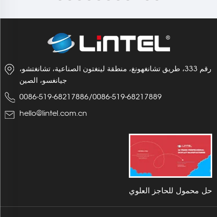
رقم 333، طريق تشانغهونغ، منطقة لينغتون الصناعية، تشانغتشو،
جيانغسو، الصين
0086-519-68217886
/
0086-519-68217889
hello@lintel.com.cn
حل محمول للحاجز العلوي