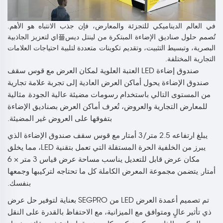
في العالم الديناميكي للتجزئة والمعارض، فإن جذب الانتباه هو الأهم.
تُصمم حلول صناديق الإضاءة المبتكرة من لينتل ديس플اي لتعزيز الجاذبية
البصرية، وتبسيط التثبيت، وتقديم تكوينات متعددة لتلبية احتياجات العلامات
التجارية المختلفة.
صندوق إضاءة LED العتبة العلوية لمكان العرض مع قوس سقف
صندوق الإضاءة يحول أماكن العرض العادية إلى تجربة علامة تجارية
من المستوى التالي باستخدام رسومات مضيئة عالية الجودة. مثالية
للمعارض التجارية والعروض، تُعرف أماكن العرض بصناديق الإضاءة
بتفوقها على العروض غير المضيئة.
يبلغ ارتفاعه 2.5 متر/3 أمتار مع قوس سقف صندوق الإضاءة الذي
يبرز من الخلفية الحرة المستقلة التي تعمل بتقنية LED، مما يخلق
مكان عرض قابل للتعديل يناسب مساحة عرض قياس 3 متر × 6
أمتار. يتضمن مجموعة المعرض الكاملة كل ما تحتاجه لتركيبها وجمعها
بنفسك.
تم تصميم أعمدة العرض LED من SEGPRO بعناية لتوفير حل عرض
ذي تأثير عالٍ ومتوافق مع الميزانية، مع الاحتفاظ بالقدرة على النقل