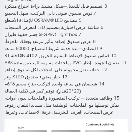
3. تصميم قابل للتعديل---هيكل مشبك براءة اختراع مبتكرة
4. قوس صندوق ضوئي ذاتي التركيب، سهل التجميع
5. مصابيح OSRAM® LED للإضاءة الأسطع
6. شاشة عرض اختيارية بتصميم LED لمعرض المنتجات
7. SEGPRO Light box جسر حقيبة طيران
8. عرض صندوق إضاءة بتأثير مرتفع يجعلك ملحوظًا
9. اقتصادي---مدة خدمة شريط المصباح، 50000 ساعة
10. قماش صندوق الإضاءة المقاوم للحريق: DIN 4102 فئة B1
11. ضمان الجودة---إطار PVC وملحقات مقاومة للهب من مادة ABS
12. حقائب نقل محمولة على العجلات لكل صندوق إضاءة
13. خيار مضيء صندوق LED كاونتر
14. شخصان في ساعة واحدة لتركيب جناح بحجم 6*6م
(20*20قدم)، توفير كبير في تكلفة العمالة
15. وظائف متعددة --- تركيب المقصورة والملحقات بدون أدوات،
يمكن توصيلها مع الملحقات الوظيفية مثل: مساند التلفاز، رفوف
عرض المنتجات، الغرف التخزينية، غرفة الاجتماعات، وغيرها.