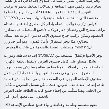
والتركيب الذاتي. يمكن تركيب كل صندوق إضاءة في دقائق بفضل
نظام ترميز رقمي سهل المتابعة واتصالات الضغط. مجموعة تركيب
القوس السقفية LED من SEGPRO أفضل بكثير من الأنظمة
المنافسة التي تستخدم أقواسًا مثبتة بالكليبات. يستخدم SEGPRO
أقواس تركيب فولاذية متصلة بإطار كل صندوق إضاءة باستخدام
براغي مفتاح آلين وقضبان دعم فولاذية. (تُجمع الملحقات قبل مغادرة
المصنع، ويمكن تركيب جناح صندوق الإضاءة بدون أدوات بعد استلام
البضائع). هذا يوفر استقرارًا وأمانًا قصوى، وهو أمر ضروري
لmeeting متطلبات الصحة والسلامة في قاعات المعارض.
توفر الأضواء(LED) المدمجة من OSRAM® إضاءة ساطعة وموزعة
بشكل متساوٍ على كامل صندوق العرض. ولتقليل تكلفة الكهرباء
الخاصة بالمعرض لعملائنا، قمنا بتطوير نظام ربط ذكي يسمح بتزويد
الصندوق العمودي في مقدمة القوس بالطاقة داخليًا من خلال
صندوق الإضاءة الموجود في السقف. هذا يلغي الحاجة لشراء منفذ
طاقة إضافي عند قاعدة القوس، حيث يمكن تشغيل المعرض بالكامل
من الخلف. وهذا يمكّنك من إخفاء جميع كابلات الطاقة خلف العرض
للحصول على مظهر أنيق أكثر.
نقوم بتصميم وطباعة وخياطة وإنهاء جميع صناديق الإضاءة LED