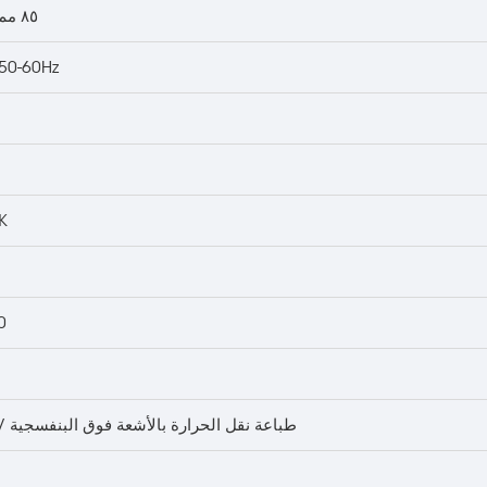
٨٥ مم (٠٫٢٨ قدم)
50-60Hz
K
00
طباعة نقل الحرارة بالأشعة فوق البنفسجية 