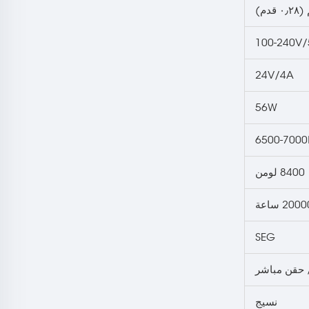
100-240V/
24V/4A
56W
6500-7000
8400 لومن
200 ساعة
SEG
/ حقن مباشر
نسيج