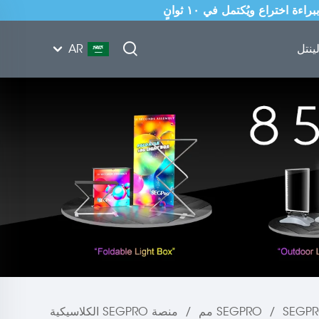
ينتل
AR
SEGP مم
/
/
منصة SEGPRO الكلاسيكية