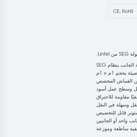
CE، RoHS
Lin.