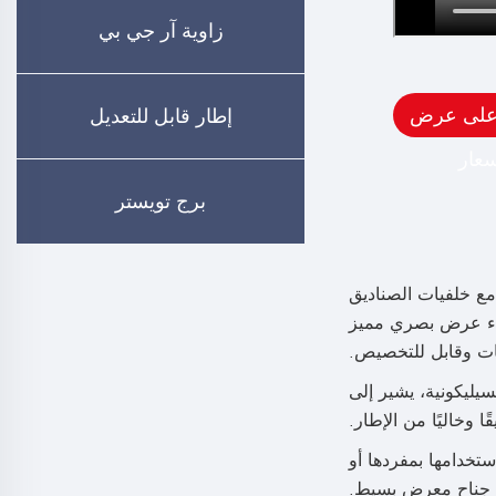
زاوية آر جي بي
على عرض
إطار قابل للتعديل
سعار
برج تويستر
ا دمجه مع خلفيات الصناديق
نشاء عرض بصري مميز
ة. SEG، الذي يعني رسوميات الحواف السيليكونية، يشير إلى
 وخاليًا من الإطار.
ستخدامها بمفردها أو