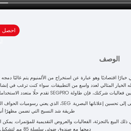
احصل 
أ
الوصف
ر 85 مم ذات تصميم كلاسيكي خيارًا اقتصاديًا وهو عبارة عن استخراج من الألمنيوم يتم غالبً
جعله الخيار المثالي لعدد واسع من التطبيقات. سواء كنت ترغب في إ
SEGP تقدم حلًا متعدد الاستخدامات وقابل للتخصيص.
يعد صندوق الإضاءة النسيجي SEG حلاً حديثًا للشركات التي تسعى إلى تحسين إعلاناتها البصري
طريقة شد النسيج التي تضمن مظهرًا أنيقًا
لك البيع بالتجزئة، الفعاليات والعروض التقديمية للمؤتمرات. يمكن ا
دمجها مع صندوق ضوئي سلسلة 85 مم لتشكيل جناح معرض بسيط.