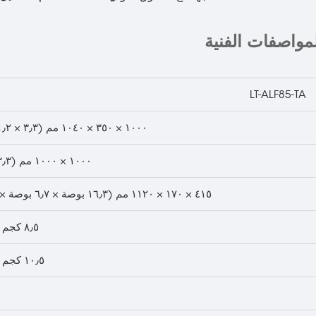
لمواصفات الفنية
LT-ALF85-TA
١٠٠٠ × ٣٥٠ × ١٠٤٠ مم (٣٫٣ × ١٫٢ × ٣٫٤ قدم)
١٠٠٠ × ١٠٠٠ مم (٣٫٣ × ٣٫٣ قدم)
٤١٥ × ١٧٠ × ١١٢٠ مم (١٦٫٣ بوصة × ٦٫٧ بوصة × ٤٤٫١ بوصة)
٨٫٥ كجم (١٨٫٧ رطل)
١٠٫٥ كجم (٢٣٫١ رطل)