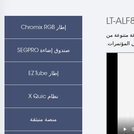
إطار Chromix RGB
يكي بحجم 85 مم في مجموعة متنوعة من
ي المؤتمرات.
صندوق إضاءة SEGPRO
إطار EZ Tube
نظام X Quic
منصة منبثقة