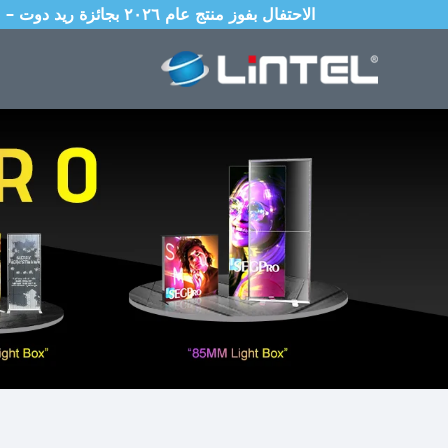
الاحتفال بفوز منتج عام ٢٠٢٦ بجائزة ريد دوت – صندوق إضاءة قابل للطي بقطر ٨٥ مم مع نظام إعداد عالمي محمي ببراءة اختراع ويُكتمل في ١٠ ثوانٍ