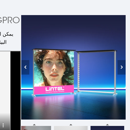
SEGPRO قماش صندوق إضاءة 
البي