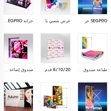
SEGPRO عرض صندوق إضاءة قماشي بشحن لاسلكي LT-ALF85-T3
عرض شعبي بالقماش مع لاصق (LT-09L2-A)
خزانة SEGPRO وشاشة تلفزيونية 3*6 معرض
طباعة صندوق ضوئي قماشي
8/10/20 قدم * 8 قدم خلفية شكل وسادة LT-24Q1
صندوق إضاءة تجاري SEGPRO