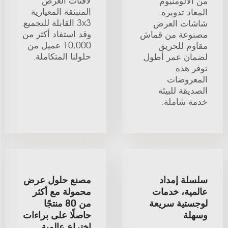
لافتات العرض
من الألومنيوم
المنبثقة المعيارية
المعاد تدويره.
3x3 القابلة للتجميع.
شاشات العرض
وقد استفاد أكثر من
مصنوعة من قماش
10,000 عميل من
مقاوم للحريق
حلولنا المتكاملة.
لضمان عمر أطول.
توفر هذه
المعروضات
الصديقة للبيئة
خدمة شاملة.
سلسلة إمداد
مصنع حلول عرض
عالمية، خدمات
محمولة مع أكثر
لوجستية سريعة
من 80 منتجًا
وسهلة
حاصلًا على براءات
اختراع عالمية