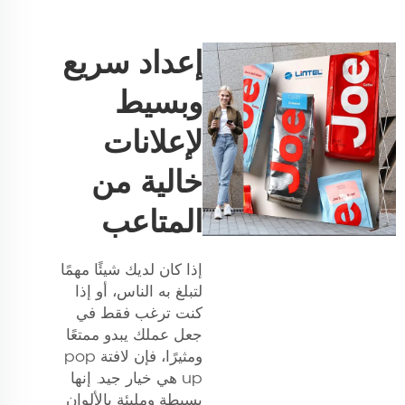
إعداد سريع
وبسيط
لإعلانات
خالية من
المتاعب
إذا كان لديك شيئًا مهمًا
لتبلغ به الناس، أو إذا
كنت ترغب فقط في
جعل عملك يبدو ممتعًا
ومثيرًا، فإن لافتة pop
up هي خيار جيد. إنها
بسيطة ومليئة بالألوان