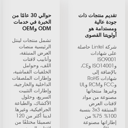
تقديم منتجات ذات
حوالي 30 عامًا من
جودة عالية
الخبرة في خدمات
ومستدامة هو
ODM وOEM
أولويتنا القصوى
تشمل منتجات لينتل
الرئيسية منصات
شركة Lintel حاصلة
العرض المنبثقة،
على شهادات
وأنابيب لافتات
ISO9001
اللف، وحوامل
وISO14001 وCE،
الخلفيات القماشية،
بالإضافة إلى
وإطارات الملصقات
شهادات RoHS
الداخلية والخارجية،
وFCC وRCM وUL
وإطارات التثبيت
وغيرها. منتجاتها
السريع، وحلول
مصنوعة من مواد
الأكشاك، والطباعة
لافتات العرض
الجرافيكية، وغيرها.
المنبثقة 3x3 بنسبة
لدينا أكثر من 120
100%. 75% من
تصميمًا مختلفًا من
إطاراتها مصنوعة