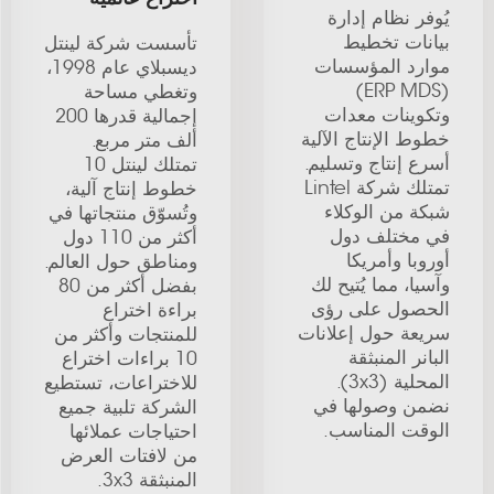
يُوفر نظام إدارة
بيانات تخطيط
تأسست شركة لينتل
موارد المؤسسات
ديسبلاي عام 1998،
(ERP MDS)
وتغطي مساحة
وتكوينات معدات
إجمالية قدرها 200
خطوط الإنتاج الآلية
ألف متر مربع.
أسرع إنتاج وتسليم.
تمتلك لينتل 10
تمتلك شركة Lintel
خطوط إنتاج آلية،
شبكة من الوكلاء
وتُسوّق منتجاتها في
في مختلف دول
أكثر من 110 دول
أوروبا وأمريكا
ومناطق حول العالم.
وآسيا، مما يُتيح لك
بفضل أكثر من 80
الحصول على رؤى
براءة اختراع
سريعة حول إعلانات
للمنتجات وأكثر من
البانر المنبثقة
10 براءات اختراع
المحلية (3x3).
للاختراعات، تستطيع
نضمن وصولها في
الشركة تلبية جميع
الوقت المناسب.
احتياجات عملائها
من لافتات العرض
المنبثقة 3x3.