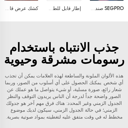
SEGPRO صندوق إضاءة قابل للطي بشحن لاسلكي LT-ALF85ZC
إطار قابل للطي من ألياف فليكس تايل معياري
كشك عرض قابل للطي من ألياف فليكس تايل معياري
جذب الانتباه باستخدام
رسومات مشرقة وحيوية
هذه الألوان الملونة والساطعة لهذه العلامات يمكن أن تجذب
أي شخص. يمكنك الحصول على أي أسلوب من الصور، وربما
شعار رائع، صورة مسلية، أو شيء يتواصل ما هو عملك عن.
الصور واضحة جداً لدرجة أن الناس يريدون التوقف والنظر
الجدول الزمني وغير المحدد: هناك فرق مهم آخر هو جدولك
الزمني؛ في حالة الجدول الزمني، سيكون لديك موضوع
مخطط له في وقت متفق عليه لتغطيته بمواد صوتية بصرية.