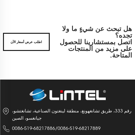
هل تبحث عن شيءٍ ما ولا
تجده؟
اتصل بمستشارينا للحصول
اطلب عرض أسعار الآن
على مزيد من المنتجات
المتاحة.
رقم 333، طريق تشانغهونغ، منطقة لينغتون الصناعية، تشانغتشو،
جيانغسو، الصين
0086-519-68217886
/
0086-519-68217889