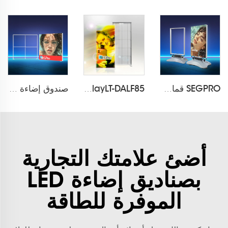
SEGPRO قماش مقاوم للماء صندوق إضاءة عرض LT-ALF85-T4
SEGPRO Dynamic LED Light Box DisplayLT-DALF85
صندوق إضاءة قماش PVC قابل للتركيب SEGPRO LT-PLF120 2000*2000mm
أضئ علامتك التجارية
بصناديق إضاءة LED
الموفرة للطاقة