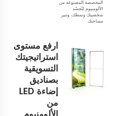
المخصصة المصنوعة من
الألومنيوم لتُجسّد
شخصيتك ونمطك، وتنير
مساحتك.
ارفع مستوى
استراتيجيتك
التسويقية
بصناديق
إضاءة LED
من
الألومنيوم