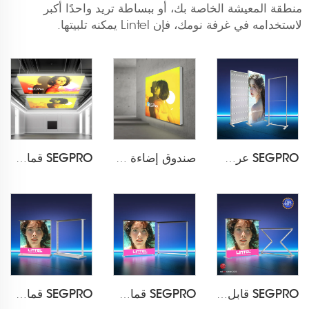
منطقة المعيشة الخاصة بك، أو ببساطة تريد واحدًا أكبر
لاستخدامه في غرفة نومك، فإن Lintel يمكنه تلبيتها.
SEGPRO عرض صندوق الإضاءة الخلفية LT-ALF60
صندوق إضاءة معلق على الحائط بمقاس 60 مم من SEGPRO مع إضاءة خلفية من القماش
SEGPRO قماش معلق صندوق إضاءة
SEGPRO قابل للطي صندوق إضاءة عداد LT-ALF85Z-TA
SEGPRO قماش صندوق إضاءة عداد LT-ALF85-TA
SEGPRO قماش صندوق إضاءة شحنable LT-ALF85-T3B