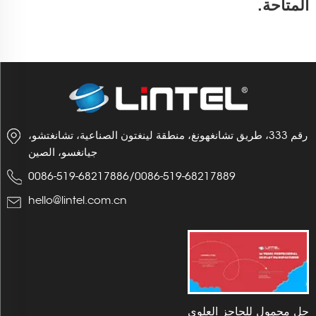
المتاحة.
رقم 333، طريق تشانغهونغ، منطقة لينغتون الصناعية، تشانغتشو،
جيانغسو، الصين
0086-519-68217886
/
0086-519-68217889
hello@lintel.com.cn
حل محمول للحاجز العلوي